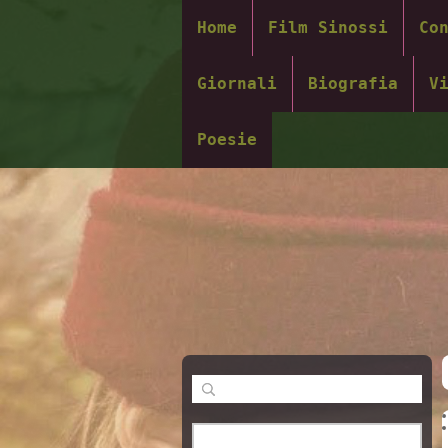
Home
Film Sinossi
Co
Giornali
Biografia
V
Poesie