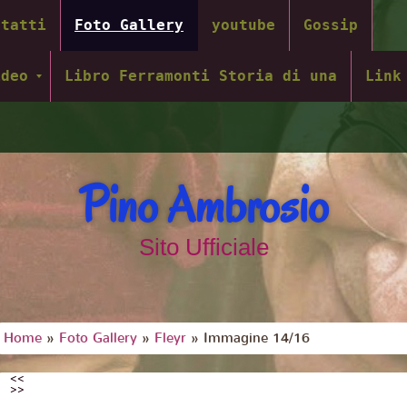
ntatti
Foto Gallery
youtube
Gossip
ideo
Libro Ferramonti Storia di una
Link
Pino Ambrosio
Sito Ufficiale
Home
»
Foto Gallery
»
Fleyr
» Immagine 14/16
<<
>>